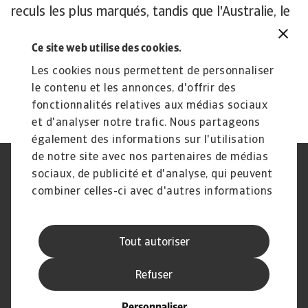
reculs les plus marqués, tandis que l'Australie, le
Japon et la Corée du Sud devraient normaliser
Ce site web utilise des cookies.
plus lentement.
Les prévisions détaillées par pays et par région
Les cookies nous permettent de personnaliser
sont disponibles dans le rapport joint.
le contenu et les annonces, d'offrir des
fonctionnalités relatives aux médias sociaux
et d'analyser notre trafic. Nous partageons
également des informations sur l'utilisation
de notre site avec nos partenaires de médias
Déclaration de confidentialité
RGPD
sociaux, de publicité et d'analyse, qui peuvent
Cookie Information
Canaux Speak Up
combiner celles-ci avec d'autres informations
Sécurité
Mentions légales
que vous leur avez fournies ou qu'ils ont
Conflits d'intérêts
Rémunération des
collectées lors de votre utilisation de leurs
intermédiaires
Tout autoriser
services.
Informations aux fournisseurs
d'Atradius
Refuser