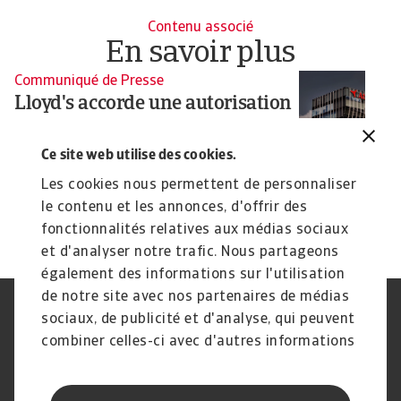
Contenu associé
En savoir plus
Communiqué de Presse
Lloyd's accorde une autorisation
« de principe » à Atradius
Syndicate 1864
Ce site web utilise des cookies.
Atradius Syndicate 1864 se concentrera sur les
Les cookies nous permettent de personnaliser
risques liés au crédit commercial, dans un ...
le contenu et les annonces, d'offrir des
Pavel Gómez del Castillo
fonctionnalités relatives aux médias sociaux
21 Jul 2025
et d'analyser notre trafic. Nous partageons
également des informations sur l'utilisation
de notre site avec nos partenaires de médias
Déclaration de confidentialité
RGPD
sociaux, de publicité et d'analyse, qui peuvent
Cookie Information
Canaux Speak Up
combiner celles-ci avec d'autres informations
Sécurité
Mentions légales
que vous leur avez fournies ou qu'ils ont
Conflits d'intérêts
Rémunération des
collectées lors de votre utilisation de leurs
intermédiaires