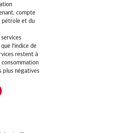
uation
renant, compte
u pétrole et du
 services
 que l'indice de
rvices restent à
 de consommation
s plus négatives
s