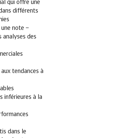
al qui offre une
dans différents
mies
 une note –
s analyses des
merciales
 aux tendances à
ables
inférieures à la
erformances
tis dans le