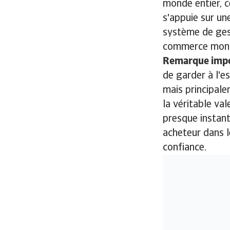
monde entier, c
s'appuie sur un
système de gest
commerce mond
Remarque impo
de garder à l'es
mais principale
la véritable val
presque instan
acheteur dans 
confiance.