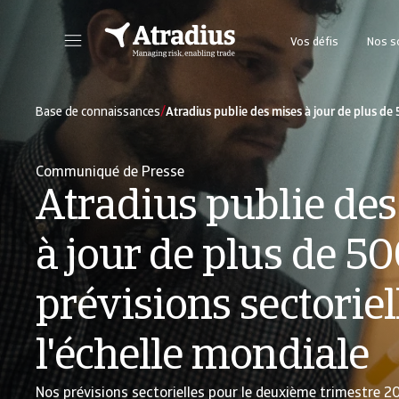
Vos défis
Nos s
Accéder à notre plateforme en ligne pour gérer votre police d’assurance-crédit.
Dans ce Portail Client, vous trouverez des cons
/
Base de connaissances
Atradius publie des mises à jour de plus de 
Communiqué de Presse
Atradius publie de
à jour de plus de 5
prévisions sectoriel
l'échelle mondiale
Nos prévisions sectorielles pour le deuxième trimestre 2