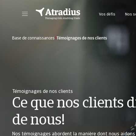
Vos défis
Nos s
Accéder à notre plateforme en ligne pour gérer votre police d’assurance-crédit.
Dans ce Portail Client, vous trouverez des cons
/
Base de connaissances
Témoignages de nos clients
Témoignages de nos clients
Ce que nos clients d
de nous!
Nos témoignages abordent la manière dont nous aidons 