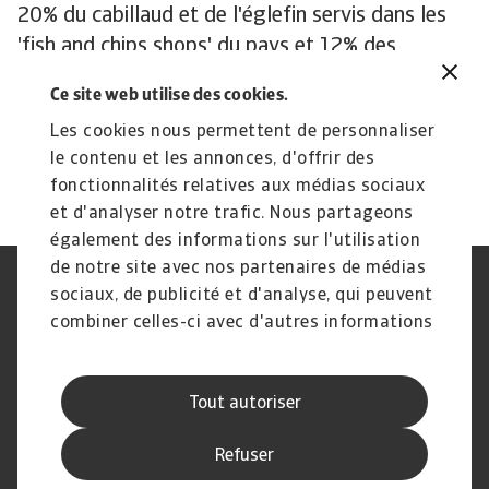
20% du cabillaud et de l'églefin servis dans les
'fish and chips shops' du pays et 12% des
produits de cabillaud et d'églefin réfrigérés
Ce site web utilise des cookies.
proposés dans les supermarchés.
Les cookies nous permettent de personnaliser
Avez-vous une question?
le contenu et les annonces, d'offrir des
fonctionnalités relatives aux médias sociaux
et d'analyser notre trafic. Nous partageons
également des informations sur l'utilisation
de notre site avec nos partenaires de médias
Déclaration de confidentialité
RGPD
sociaux, de publicité et d'analyse, qui peuvent
Cookie Information
Canaux Speak Up
combiner celles-ci avec d'autres informations
Sécurité
Mentions légales
que vous leur avez fournies ou qu'ils ont
Conflits d'intérêts
Rémunération des
collectées lors de votre utilisation de leurs
intermédiaires
Tout autoriser
services.
Informations aux fournisseurs
d'Atradius
Refuser