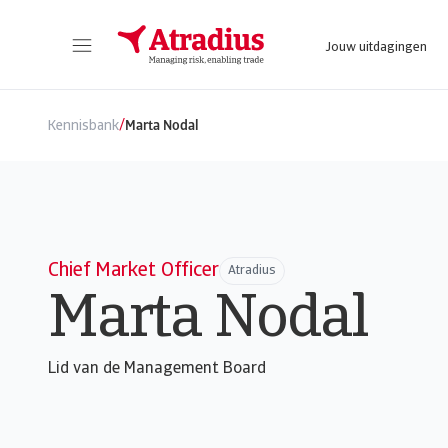
Jouw uitdagingen
Via Atrium, de online klantenportal, voer je alle nodige polisacties uit.
Hier tref je tips over hoe je best je po
/
Kennisbank
Marta Nodal
Chief Market Officer
Atradius
Marta Nodal
Lid van de Management Board