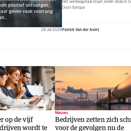
Het werkkapitaal staat onder druk in C
lom positief ontvangen,
Oost-Europa
aar geven vaak voorrang
n...
28 Jul 2026
Patrick Van der Avert
Nieuws
r op de vijf
Bedrijven zetten zich sc
drijven wordt te
voor de gevolgen nu de