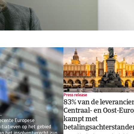
Press release
83% van de leverancier
Centraal- en Oost-Eur
kampt met
ecente Europese
betalingsachterstande
nitiatieven op het gebied
an het insolventierecht zijn