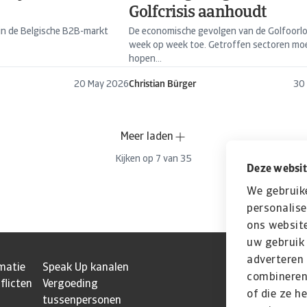
Golfcrisis aanhoudt
in de Belgische B2B-markt
De economische gevolgen van de Golfoorl
week op week toe. Getroffen sectoren mo
hopen...
20 May 2026
Christian Bürger
30
Meer laden
Kijken op
7
van
35
Deze websit
We gebruik
personalise
ons website
uw gebruik 
adverteren
matie
Speak Up kanalen
combineren 
flicten
Vergoeding
of die ze h
tussenpersonen