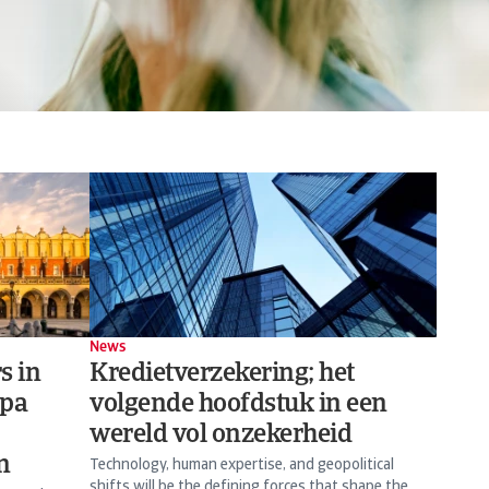
News
s in
Kredietverzekering; het
opa
volgende hoofdstuk in een
wereld vol onzekerheid
n
Technology, human expertise, and geopolitical
shifts will be the defining forces that shape the