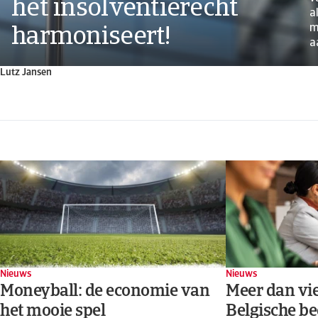
het insolventierecht
a
m
harmoniseert!
aa
Lutz Jansen
Nieuws
Nieuws
Moneyball: de economie van
Meer dan vie
het mooie spel
Belgische be