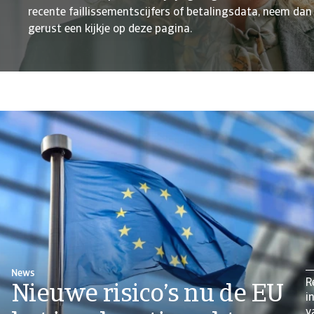
recente faillissementscijfers of betalingsdata, neem dan
gerust een kijkje op deze pagina.
News
R
Nieuwe risico’s nu de EU
i
v