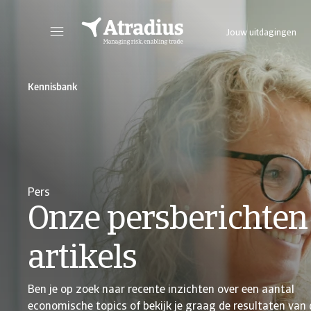
Jouw uitdagingen
Via Atrium, de online klantenportal, voer je alle nodige polisacties uit.
Hier tref je tips over hoe je best je po
Kennisbank
Pers
Onze persberichten
artikels
Ben je op zoek naar recente inzichten over een aantal
economische topics of bekijk je graag de resultaten van 