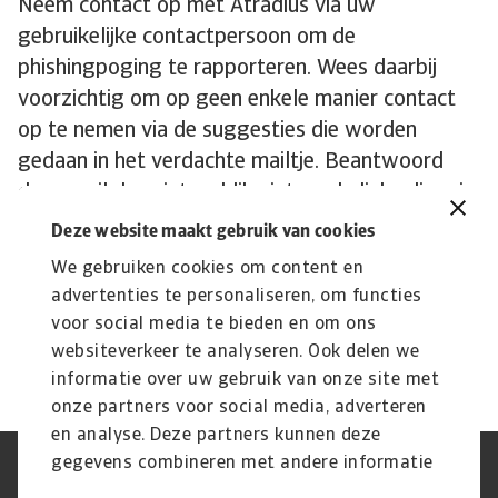
Neem contact op met Atradius via uw
gebruikelijke contactpersoon om de
phishingpoging te rapporteren. Wees daarbij
voorzichtig om op geen enkele manier contact
op te nemen via de suggesties die worden
gedaan in het verdachte mailtje. Beantwoord
deze mail dus niet en klik niet op de links die erin
staan. Wees ook voorzichtig met telefonisch
Deze website maakt gebruik van cookies
contact met ons op te nemen na een vermoede
We gebruiken cookies om content en
vishingpoging – wacht best een aantal minuten
advertenties te personaliseren, om functies
voordat u Atradius belt, gezien de fraudeur
voor social media te bieden en om ons
wellicht de lijn open gehouden heeft.
websiteverkeer te analyseren. Ook delen we
informatie over uw gebruik van onze site met
onze partners voor social media, adverteren
en analyse. Deze partners kunnen deze
gegevens combineren met andere informatie
Privacy Statement
GDPR
die u aan ze heeft verstrekt of die ze hebben