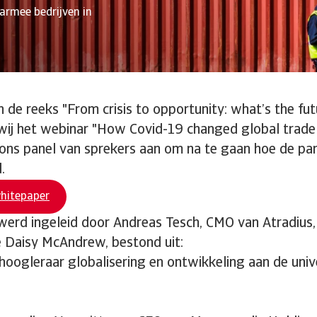
armee bedrijven in
n de reeks "From crisis to opportunity: what’s the fut
wij het webinar "How Covid-19 changed global trade 
ons panel van sprekers aan om na te gaan hoe de pa
d.
hitepaper
 werd ingeleid door Andreas Tesch, CMO van Atradiu
te Daisy McAndrew, bestond uit:
 hoogleraar globalisering en ontwikkeling aan de univ