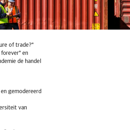
ure of trade?"
forever" en
ndemie de handel
s, en gemodereerd
ersiteit van