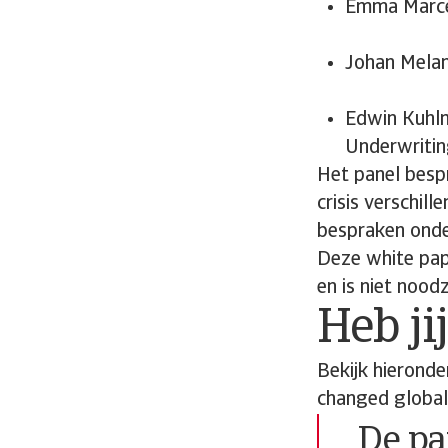
Emma Marceg
Johan Melan
Edwin Kuhlm
Underwritin
Het panel besp
crisis verschil
bespraken onde
Deze white pape
en is niet nood
Heb ji
Bekijk hierond
changed global
De pa