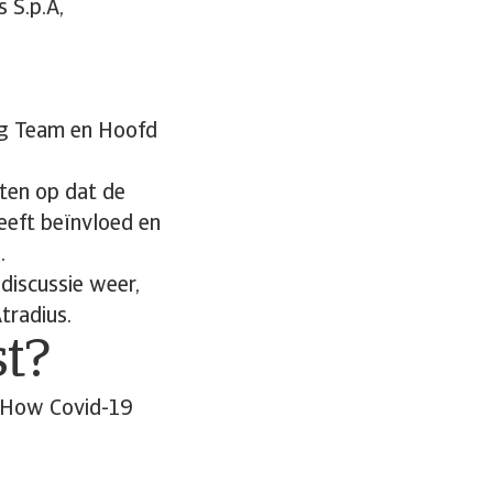
 S.p.A,
ng Team en Hoofd
ten op dat de
heeft beïnvloed en
.
discussie weer,
tradius.
st?
 "How Covid-19