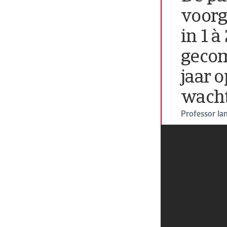
voorg
in 1 à
gecom
jaar 
wacht
Professor Ia